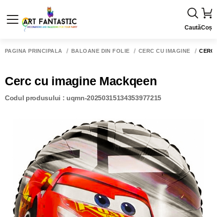
Caută
Coș
PAGINA PRINCIPALĂ
BALOANE DIN FOLIE
CERC CU IMAGINE
CERC
Cerc cu imagine Mackqeen
Codul produsului : uqmn-20250315134353977215