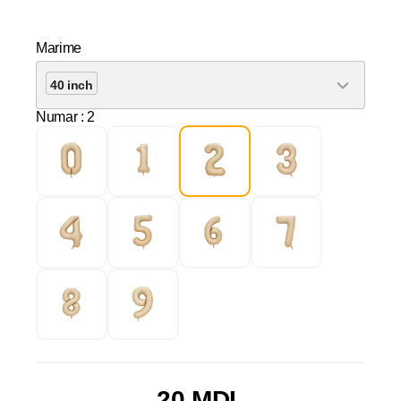
Marime
40 inch
Numar
: 2
20 MDL