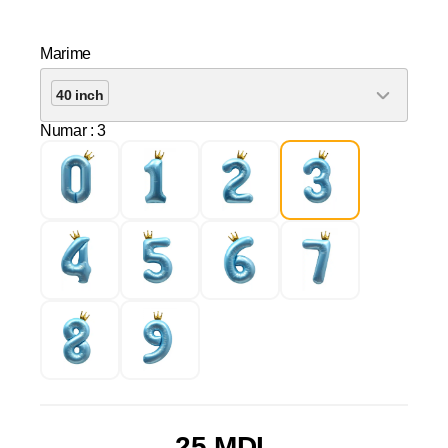
Marime
40 inch
Numar
: 3
25 MDL