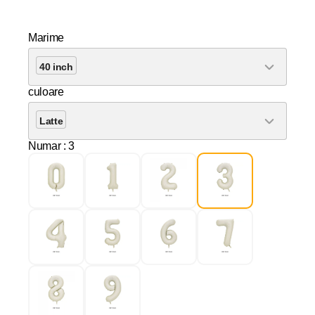
Marime
40 inch
culoare
Latte
Numar
: 3