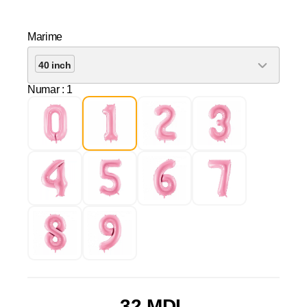
Marime
40 inch
Numar
: 1
32 MDL