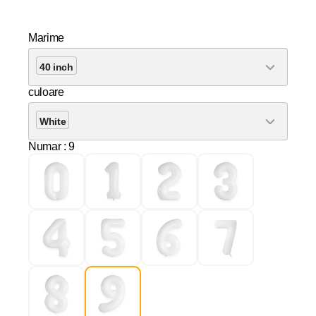
Marime
40 inch
culoare
White
Numar
: 9