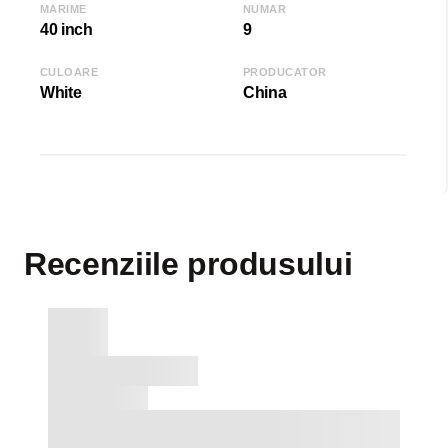
MARIME
NUMAR
40 inch
9
CULOARE
PRODUCATOR
White
China
Recenziile produsului