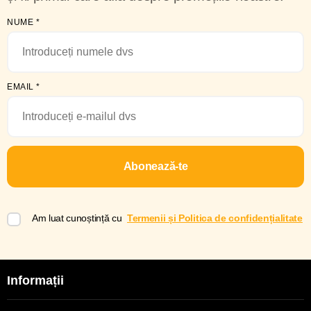
NUME
*
EMAIL
*
Abonează-te
Am luat cunoștință cu
Termenii și Politica de confidențialitate
Informații