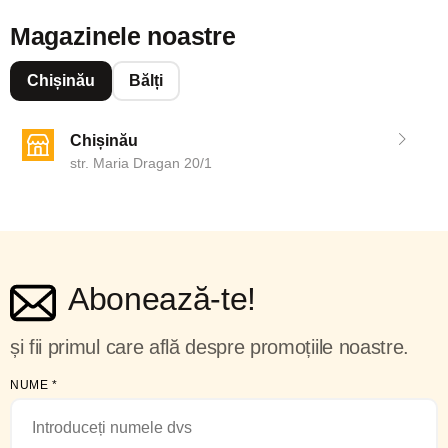
Magazinele noastre
Chișinău
Bălți
Chișinău
str. Maria Dragan 20/1
Abonează-te!
și fii primul care află despre promoțiile noastre.
NUME
*