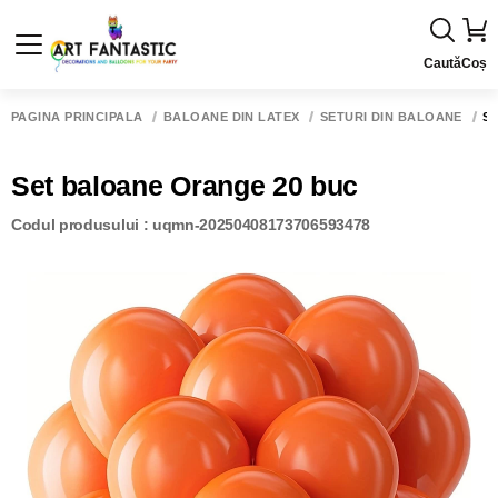
Caută
Coș
PAGINA PRINCIPALĂ
BALOANE DIN LATEX
SETURI DIN BALOANE
S
Set baloane Orange 20 buc
Codul produsului : uqmn-20250408173706593478