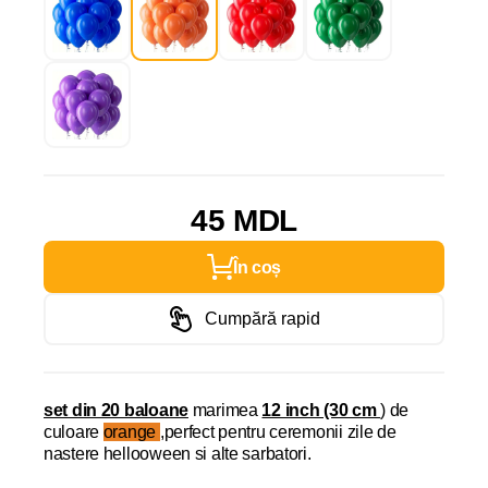
45 MDL
În coș
Cumpără rapid
set din 20 baloane
marimea
12 inch (30 cm
) de
culoare
orange
,perfect pentru ceremonii zile de
nastere hellooween si alte sarbatori.