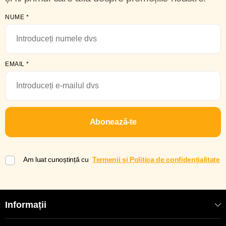
NUME
*
EMAIL
*
Abonează-te
Am luat cunoștință cu
Termenii și Politica de confidențialitate
Informații