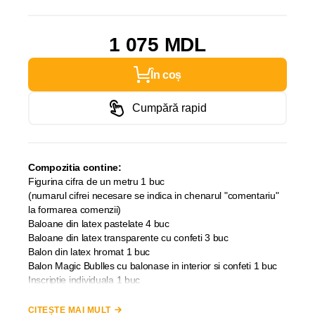
1 075 MDL
În coș
Cumpără rapid
Compozitia contine:
Figurina cifra de un metru 1 buc
(numarul cifrei necesare se indica in chenarul "comentariu"
la formarea comenzii)
Baloane din latex pastelate 4 buc
Baloane din latex transparente cu confeti 3 buc
Balon din latex hromat 1 buc
Balon Magic Bublles cu balonase in interior si confeti 1 buc
Inscriptie individuala 1 buc
(textul inscriptiei se introdece in chenarul "comentariu" la
formarea comenzii )
CITEȘTE MAI MULT