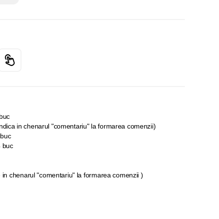
 buc
indica in chenarul "comentariu" la formarea comenzii)
 buc
4 buc
ece in chenarul "comentariu" la formarea comenzii )
ne din folie se poate aplica inscriptie personalizata.Textul