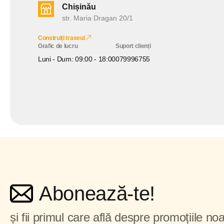
Chișinău
str. Maria Dragan 20/1
Construiți traseul
Grafic de lucru
Suport clienți
Luni - Dum: 09:00 - 18:00
079996755
Abonează-te!
și fii primul care află despre promoțiile noa