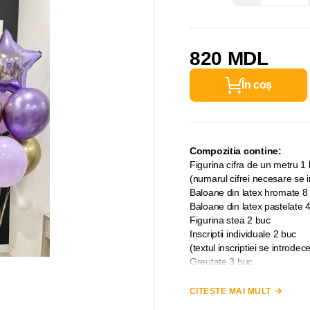
820 MDL
În coș
Compozitia contine:
Figurina cifra de un metru 1
(numarul cifrei necesare se 
Baloane din latex hromate 8
Baloane din latex pastelate 
Figurina stea 2 buc
Inscriptii individuale 2 buc
(textul inscriptiei se introd
Greutate 3 buc
Important:
CITEȘTE MAI MULT
Pe inimioare,stelute si figuri