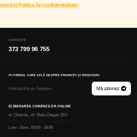
menii și Politica de confidențialitate
CONTACTE
373 799 96 755
FII PRIMUL CARE AFLĂ DESPRE PROMOȚII ȘI REDUCERI!
Mă abonez
Abonează-te pe Telegram
ELIBERAREA COMENZILOR ONLINE
or. Chișinău, str. Maria Dragan 20/1
Luni - Dum. 09:00 - 18:00