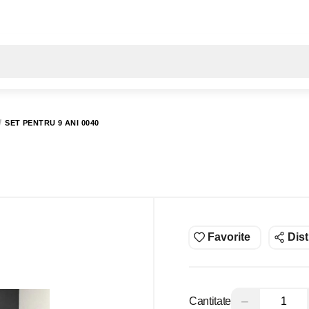
Toate rezultatele căutării [0 de produse]
SET PENTRU 9 ANI 0040
Favorite
Dist
−
Cantitate