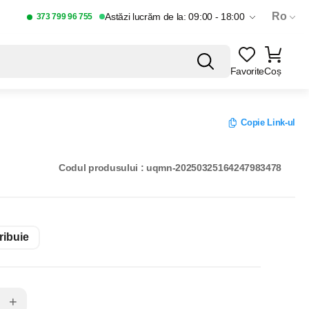
Ro
Astăzi lucrăm de la: 09:00 - 18:00
373 799 96 755
Favorite
Coș
Copie Link-ul
Codul produsului : uqmn-20250325164247983478
ribuie
+