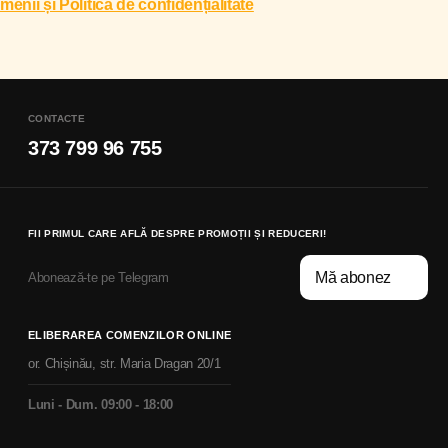
menii și Politica de confidențialitate
CONTACTE
373 799 96 755
FII PRIMUL CARE AFLĂ DESPRE PROMOȚII ȘI REDUCERI!
Mă abonez
Abonează-te pe Telegram
ELIBERAREA COMENZILOR ONLINE
or. Chișinău, str. Maria Dragan 20/1
Luni - Dum. 09:00 - 18:00