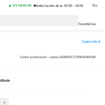
Ro
Astăzi lucrăm de la: 09:00 - 18:00
373 799 96 755
Favorite
Coș
Copie Link-ul
Codul produsului : uqmn-20250317170916363429
ribuie
+