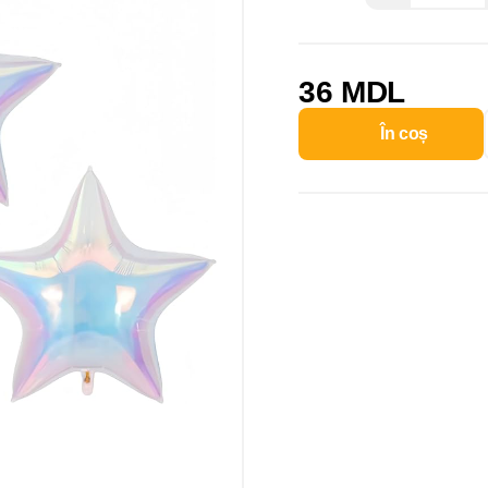
36 MDL
În coș