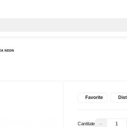
Toate rezultatele căutării [0 de produse]
EA NEON
Favorite
Dist
−
Cantitate