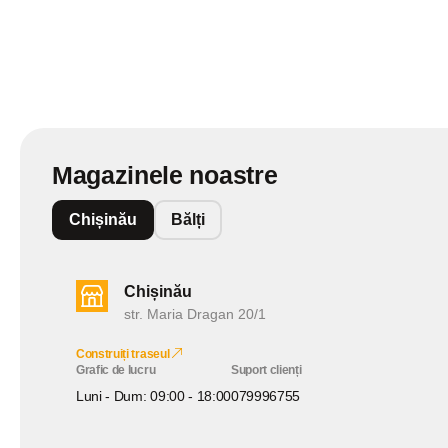
Magazinele noastre
Chișinău
Bălți
Chișinău
str. Maria Dragan 20/1
Construiți traseul
Grafic de lucru
Suport clienți
Luni - Dum: 09:00 - 18:00
079996755