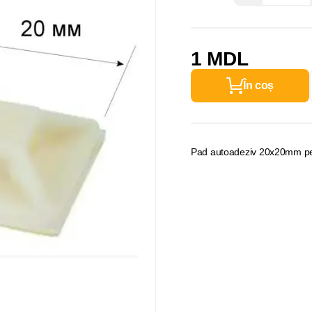
1 MDL
În coș
Pad autoadeziv 20x20mm pe