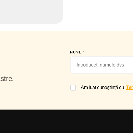
NUME
*
stre.
Am luat cunoștință cu
Ter