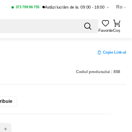
Ro
Astăzi lucrăm de la: 09:00 - 18:00
373 799 96 755
Favorite
Coș
Copie Link-ul
Codul produsului : 858
ribuie
+