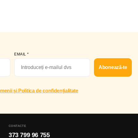
EMAIL
*
Abonează-te
menii și Politica de confidențialitate
CONTACTE
373 799 96 755