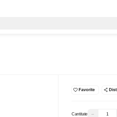
Toate rezultatele căutării [0 de produse]
Favorite
Dist
−
Cantitate