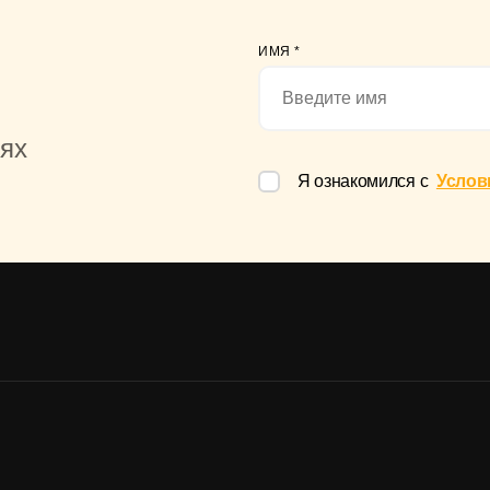
астольный
ИМЯ
*
иях
Я ознакомился с
Услов