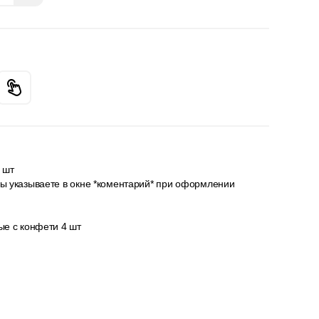
 шт
 указываете в окне *коментарий* при оформлении
е с конфети 4 шт
гурах можно нанести индивидуальную надпись с
равления указываете в окне коментария к заказу.Цвет