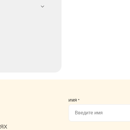
ИМЯ
*
иях