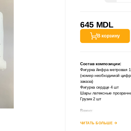
645 MDL
В корзину
Состав композиции:
Фигурка йифра метровая 1
(номер необходимой цифры
заказа)
Фигурка сердце 4 шт
Шары латексные прозрачны
Грузик 2 шт
Важно:
На звездах ,сердцах и фи
ЧИТАТЬ БОЛЬШЕ
поздравлением ,текст позд