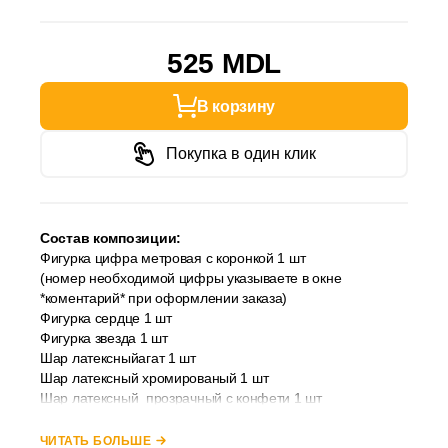
525 MDL
В корзину
Покупка в один клик
Состав композиции:
Фигурка цифра метровая с коронкой 1 шт
(номер необходимой цифры указываете в окне
*коментарий* при оформлении заказа)
Фигурка сердце 1 шт
Фигурка звезда 1 шт
Шар латексныйагат 1 шт
Шар латексный хромированый 1 шт
Шар латексный прозрачный с конфети 1 шт
Шары латексные пастельный 2 шт
Грузик 2 шт
ЧИТАТЬ БОЛЬШЕ