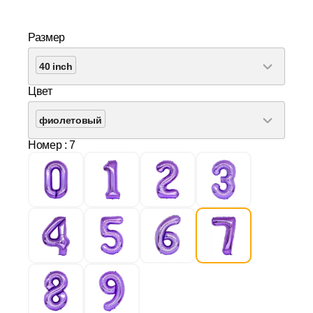
Размер
40 inch
Цвет
фиолетовый
Номер
: 7