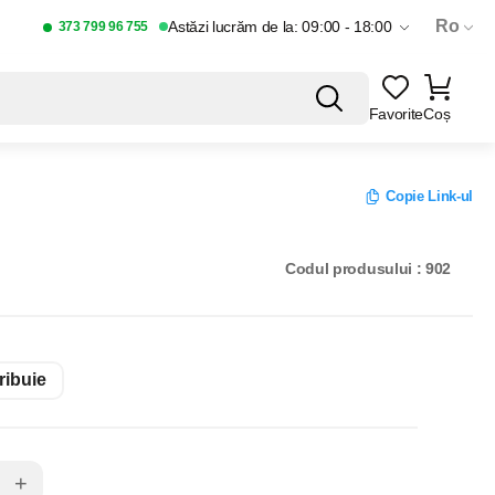
Ro
Astăzi lucrăm de la: 09:00 - 18:00
373 799 96 755
Favorite
Coș
Copie Link-ul
Codul produsului : 902
ribuie
+