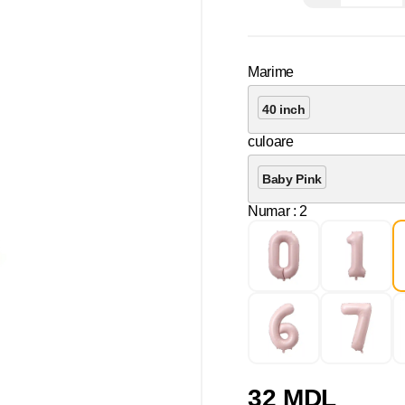
Marime
40 inch
culoare
Baby Pink
Numar
: 2
32 MDL