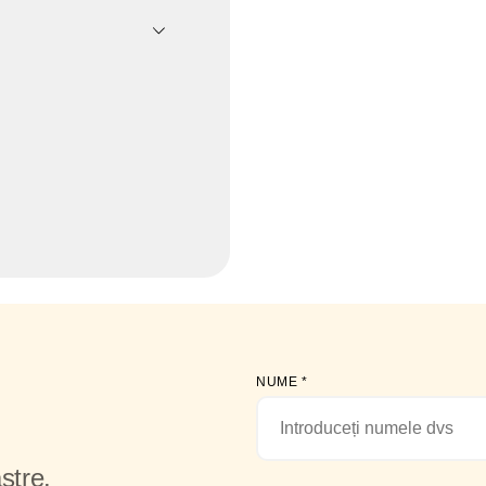
NUME
*
stre.