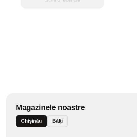
Scrie o recenzie
Magazinele noastre
Chișinău
Bălți