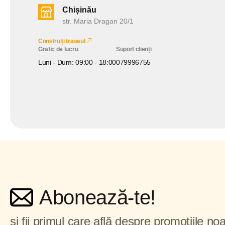
Chișinău
str. Maria Dragan 20/1
Construiți traseul
Grafic de lucru
Suport clienți
Luni - Dum: 09:00 - 18:00
079996755
Abonează-te!
și fii primul care află despre promoțiile noa