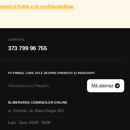
menii și Politica de confidențialitate
CONTACTE
373 799 96 755
FII PRIMUL CARE AFLĂ DESPRE PROMOȚII ȘI REDUCERI!
Mă abonez
Abonează-te pe Telegram
ELIBERAREA COMENZILOR ONLINE
or. Chișinău, str. Maria Dragan 20/1
Luni - Dum. 09:00 - 18:00