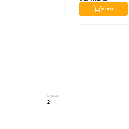
În coș
NUMAR
2