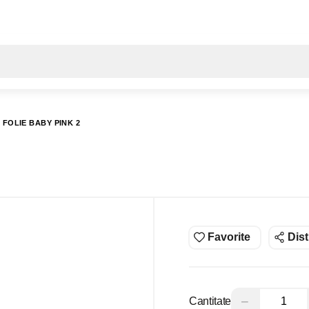
Toate rezultatele căutării [0 de produse]
 FOLIE BABY PINK 2
Favorite
Dist
−
Cantitate