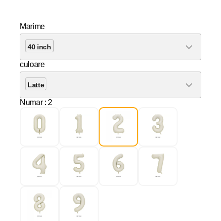
Marime
40 inch
culoare
Latte
Numar
: 2