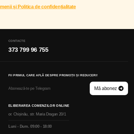
menii și Politica de confidențialitate
CONTACTE
373 799 96 755
FII PRIMUL CARE AFLĂ DESPRE PROMOȚII ȘI REDUCERI!
Mă abonez
Abonează-te pe Telegram
ELIBERAREA COMENZILOR ONLINE
or. Chișinău, str. Maria Dragan 20/1
Luni - Dum. 09:00 - 18:00