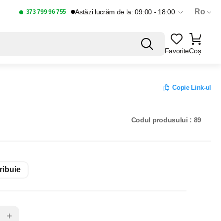
Ro
Astăzi lucrăm de la: 09:00 - 18:00
373 799 96 755
Favorite
Coș
Copie Link-ul
Codul produsului : 89
ribuie
+