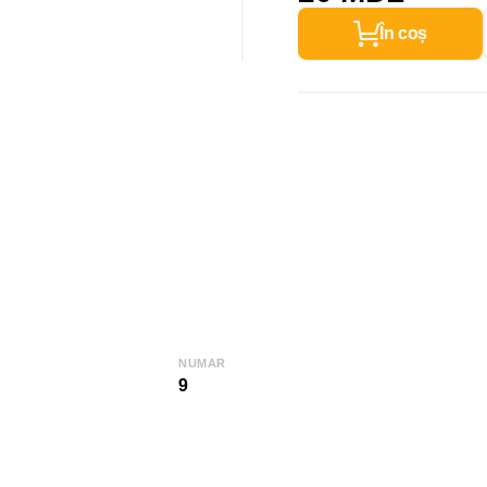
În coș
NUMAR
9