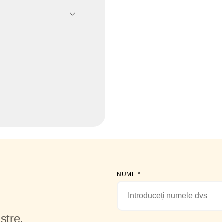
NUME
*
stre.