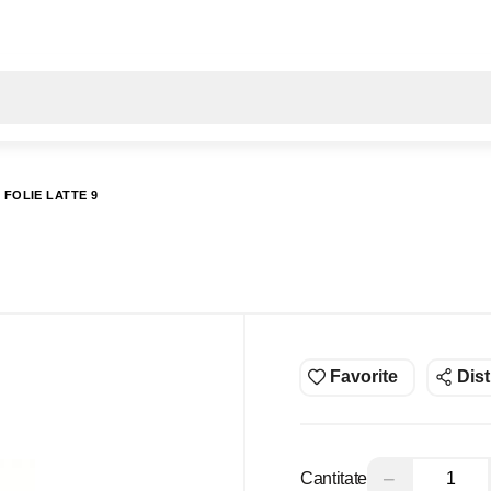
Toate rezultatele căutării [0 de produse]
 FOLIE LATTE 9
Favorite
Dist
−
Cantitate