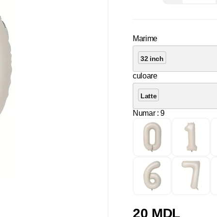
Marime
32 inch
culoare
Latte
Numar
: 9
20 MDL