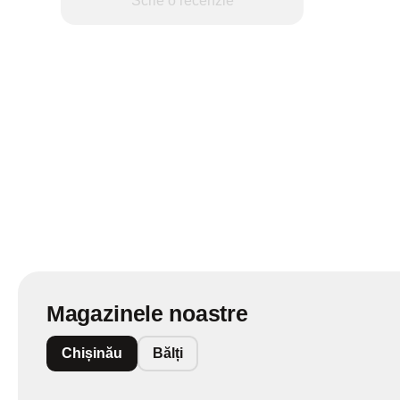
Scrie o recenzie
Magazinele noastre
Chișinău
Bălți