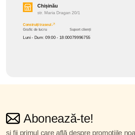
Chișinău
str. Maria Dragan 20/1
Construiți traseul
Grafic de lucru
Suport clienți
Luni - Dum: 09:00 - 18:00
079996755
Abonează-te!
și fii primul care află despre promoțiile noa