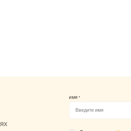
ИМЯ
*
иях