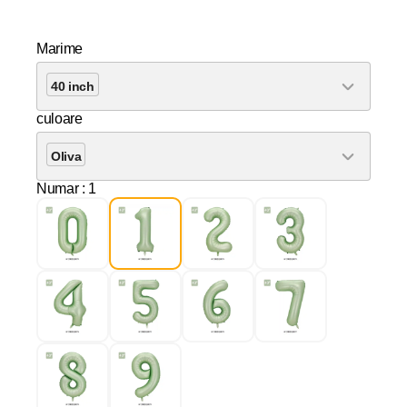
Marime
40 inch
culoare
Oliva
Numar
: 1