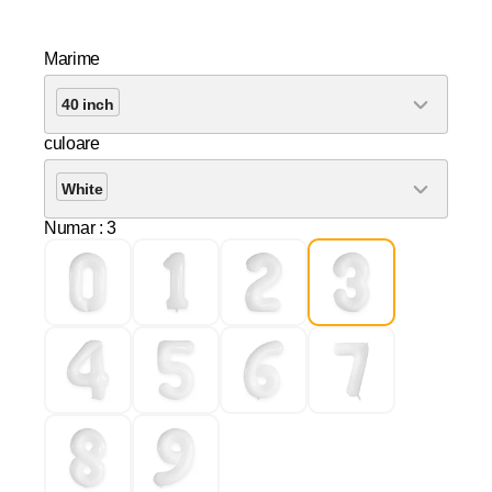
Marime
40 inch
culoare
White
Numar
: 3