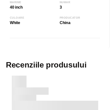
MARIME
NUMAR
40 inch
3
CULOARE
PRODUCATOR
White
China
Recenziile produsului