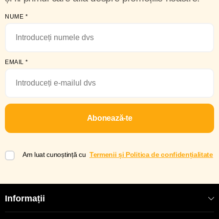
NUME
*
EMAIL
*
Abonează-te
Am luat cunoștință cu
Termenii și Politica de confidențialitate
Informații