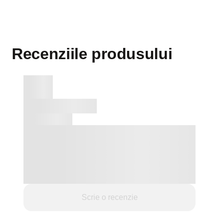
Ideal pentru: decor de Crăciun, petreceri, vitrine și
spații comerciale.
Poate fi umflat cu aer sau heliu.
Recenziile produsului
Scrie o recenzie