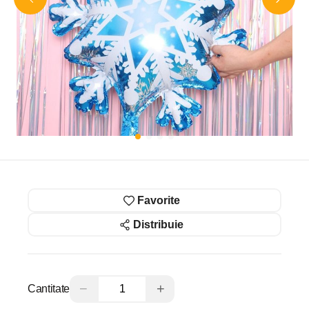
Favorite
Distribuie
−
+
Cantitate