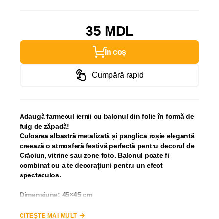
35 MDL
În coș
Cumpără rapid
Adaugă farmecul iernii cu balonul din folie în formă de
fulg de zăpadă!
Culoarea albastră metalizată și panglica roșie elegantă
creează o atmosferă festivă perfectă pentru decorul de
Crăciun, vitrine sau zone foto. Balonul poate fi
combinat cu alte decorațiuni pentru un efect
spectaculos.
Dimensiune: 45×45 cm
Material: folie metalizată
Preț: 45 lei
CITEȘTE MAI MULT